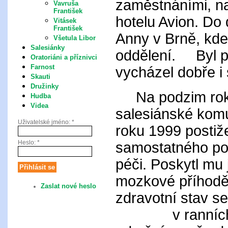
zaměstnáními, na
Vavruša
František
hotelu Avion. Do
Vitásek
František
Anny v Brně, kde
Všetula Libor
Salesiánky
oddělení. Byl po
Oratoriáni a příznivci
Farnost
vycházel dobře i s
Skauti
Družinky
Na podzim roku
Hudba
Videa
salesiánské komu
Uživatelské jméno:
*
roku 1999 posti
Heslo:
*
samostatného po
péči. Poskytl mu 
mozkové příhodě 
Zaslat nové heslo
zdravotní stav s
v ranních hodi