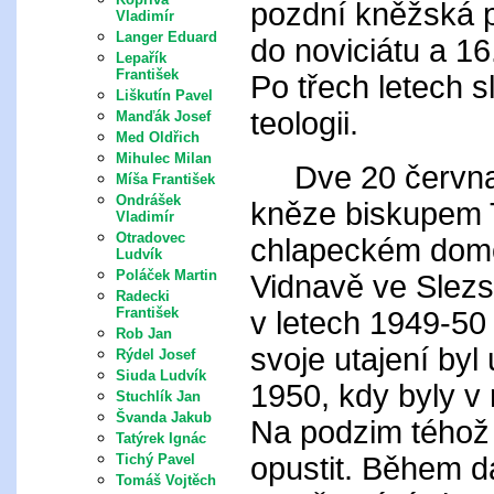
pozdní kněžská p
Vladimír
Langer Eduard
do noviciátu a 16.
Lepařík
František
Po třech letech s
Liškutín Pavel
teologii.
Manďák Josef
Med Oldřich
Mihulec Milan
Dve 20 června 1
Míša František
Ondrášek
kněze biskupem 
Vladimír
Otradovec
chlapeckém domov
Ludvík
Poláček Martin
Vidnavě ve Slezs
Radecki
František
v letech 1949-50
Rob Jan
svoje utajení byl
Rýdel Josef
Siuda Ludvík
1950, kdy byly v
Stuchlík Jan
Švanda Jakub
Na podzim téhož 
Tatýrek Ignác
opustit. Během da
Tichý Pavel
Tomáš Vojtěch