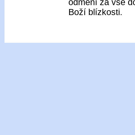
odmění za vše d
Boží blízkosti.