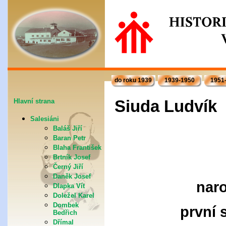
do roku 1939
1939-1950
1951
Siuda Ludvík
Hlavní strana
Salesiáni
Baláš Jiří
Baran Petr
Blaha František
Brtník Josef
Černý Jiří
Daněk Josef
naro
Dlapka Vít
Doležel Karel
Dombek
první 
Bedřich
Dřímal