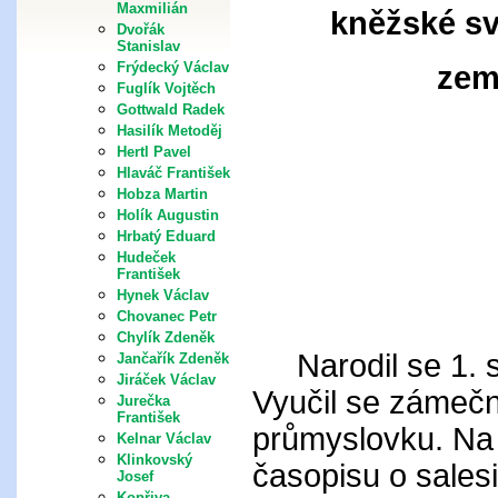
Maxmilián
kněžské sv
Dvořák
Stanislav
Frýdecký Václav
zem
Fuglík Vojtěch
Gottwald Radek
Hasilík Metoděj
Hertl Pavel
Hlaváč František
Hobza Martin
Holík Augustin
Hrbatý Eduard
Hudeček
František
Hynek Václav
Chovanec Petr
Chylík Zdeněk
Narodil se 1. s
Jančařík Zdeněk
Jiráček Václav
Vyučil se zámečn
Jurečka
František
průmyslovku. Na
Kelnar Václav
Klinkovský
časopisu o sales
Josef
Kopřiva