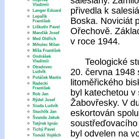
salesiány. Zamilo
Vladimír
přivedla k sales
Langer Eduard
Lepařík
Boska. Noviciát p
František
Liškutín Pavel
Ořechově. Základ
Manďák Josef
v roce 1944.
Med Oldřich
Mihulec Milan
Míša František
Ondrášek
Teologické studi
Vladimír
Otradovec
20. června 1948 
Ludvík
Poláček Martin
litoměřického bi
Radecki
František
byl katechetou v 
Rob Jan
Rýdel Josef
Žabovřesky. V du
Siuda Ludvík
eskortován spolu
Stuchlík Jan
Švanda Jakub
soustřeďovacího
Tatýrek Ignác
Tichý Pavel
byl odvelen na v
Tomáš Vojtěch