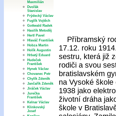
Maxmilián
Dvořák
Stanislav
Frýdecký Václav
Fuglík Vojtěch
Gottwald Radek
Hasilík Metoděj
Hertl Pavel
Příbramský rodák
Hlaváč František
Hobza Martin
17.12. roku 1914
Holík Augustin
sestru, která již
Hrbatý Eduard
Hudeček
rodiči a svou ses
František
Hynek Václav
bratislavském gy
Chovanec Petr
Chylík Zdeněk
na Vysoké škole e
Jančařík Zdeněk
1938 jako elektro
Jiráček Václav
Jurečka
životní dráha ja
František
Kelnar Václav
škole v Bratislav
Klinkovský
Josef
Kopřiva