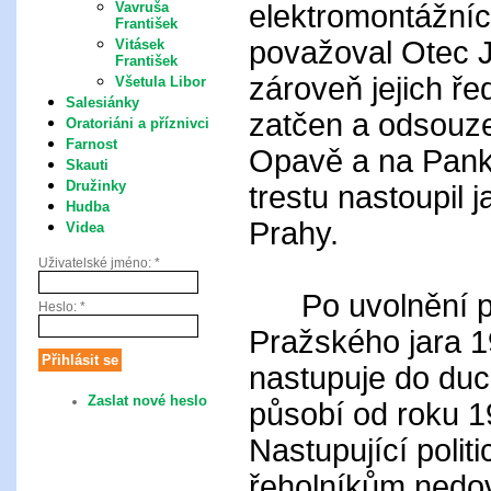
elektromontážníc
Vavruša
František
považoval Otec J
Vitásek
František
zároveň jejich ře
Všetula Libor
Salesiánky
zatčen a odsouze
Oratoriáni a příznivci
Farnost
Opavě a na Pankr
Skauti
Družinky
trestu nastoupil 
Hudba
Prahy.
Videa
Uživatelské jméno:
*
Po uvolnění pol
Heslo:
*
Pražského jara 1
nastupuje do duc
Zaslat nové heslo
působí od roku 1
Nastupující polit
řeholníkům nedov