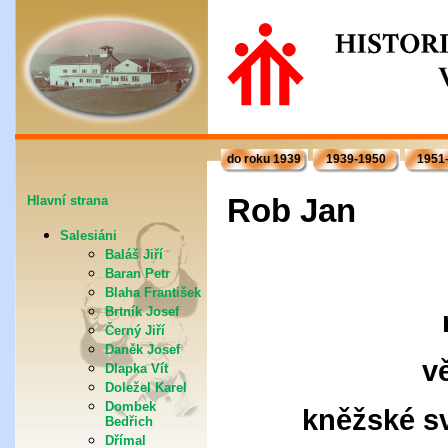
do roku 1939
1939-1950
1951
Rob Jan
Hlavní strana
Salesiáni
Baláš Jiří
Baran Petr
Blaha František
Brtník Josef
Černý Jiří
Daněk Josef
v
Dlapka Vít
Doležel Karel
Dombek
kněžské sv
Bedřich
Dřímal