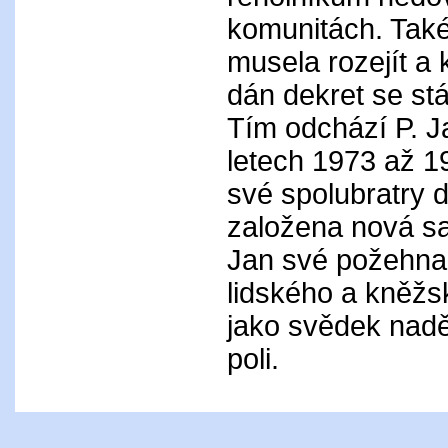
komunitách. Také
musela rozejít a
dán dekret se st
Tím odchází P. 
letech 1973 až 1
své spolubratry d
založena nová sa
Jan své požehnan
lidského a kněžs
jako svědek nadě
poli.