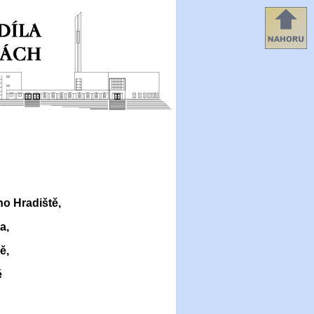
ho Hradiště,
a,
ě,
é