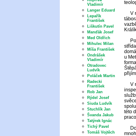
teolo
Vladimír
Langer Eduard
V roc
Lepařík
tábor
František
vazb
Liškutín Pavel
Králí
Manďák Josef
Med Oldřich
Po sk
Mihulec Milan
stří
Míša František
domác
Ondrášek
u Met
Vladimír
forma
Otradovec
Štěpá
Ludvík
přijí
Poláček Martin
Radecki
V roc
František
inspe
Rob Jan
služb
Rýdel Josef
svěce
Siuda Ludvík
spolu
Stuchlík Jan
této 
Švanda Jakub
praco
Tatýrek Ignác
Tichý Pavel
Domin
Tomáš Vojtěch
mnoha