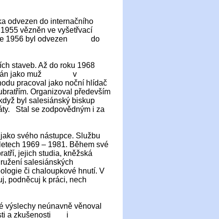
ka odvezen do internačního
a 1955 vězněn ve vyšetřvací
V roce 1956 byl odvezen do
ch staveb. Až do roku 1968
zaměstnán jako muž v
hodu pracoval jako noční hlídač
ubratřím. Organizoval především
když byl salesiánský biskup
dáty. Stal se zodpovědným i za
 jako svého nástupce. Službu
v letech 1969 – 1981. Během své
atří, jejich studia, kněžská
družení salesiánských
eologie či chaloupkové hnutí. V
uj, podněcuj k práci, nech
né výslechy neúnavně věnoval
osti a zkušenosti i