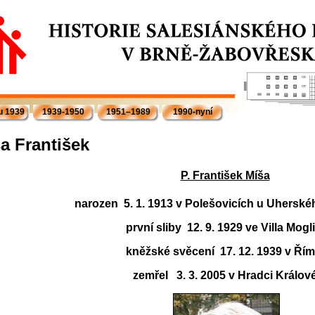
u 1939
1939-1950
1951–1989
1990-nyní
a František
P. František Míša
narozen
5. 1. 1913 v Polešovicích u Uherské
první sliby 12. 9. 1929 ve Villa Mogli
kněžské svěcení 17. 12. 1939 v Řím
zemřel
3. 3. 2005 v Hradci Králov