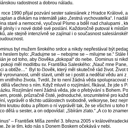
iánskou radostnost a dobrou náladu.
ce 1990 přijal pozvání sester salesiánek z Hradce Králové, a
kaplan a dívkám na internátě jako „čestná vychovatelka“. I nadál
na staré a nemocné, vyučoval Písmo a bděl nad chalupami , kte
itě plnily i v nové době své poslání. Každoročně putoval k míst
ků, ale stejně intenzívně se zajímal i o současnost salesiánskéh
budoucnost.
nus byl mužem širokého srdce a nikdy nepřestával být peda
ým heslem bylo: „Radujme se – nebojme se – milujme se.“ S
ián je od toho, aby člověka „dokopal“ do nebe. Dominus si nikd
pokoji měl modlitbu sv. Františka Saleského: „Nauč mne Pane,
i a obtíže…“ Byl to člověk, který měl skutečně rád život. Život 
ě vyrovnanost, uměl slavit, uměl se i postit a nedělal vědu ani 
 vnitřního života. Tvrdil, že to není žádná věda spolupracovat s
 dělá všechno s ním. Když mluvil o rozjímání, říkával, že jde
ázku. Rozjímání není žádná věda, jde o přebývání s Bohem. Po
em, prosté, průzračně čisté, jednoduché, srozumitelné pro kaž
ní, vyprávěl o těchto událostech svobodně, velkoryse, bez nej
lmi krutou dobu a přitom o ní vyprávěl tak, že se všichni u toho
, co dělá u sester, a on odpovídal: „Sbírám zlato.“ „A co to znam
nus“ – František Míša zemřel 3. března 2005 v královéhradecké
e, že je tím, kdo nás s Donem Boskem očekává v nebi.