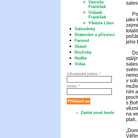
Vavruša
sales
František
Vitásek
Po ro
František
jako 
Všetula Libor
zejmé
Salesiánky
total
Oratoriáni a příznivci
počát
Farnost
jeho 
Skauti
Družinky
Domi
stál
Hudba
sales
Videa
svém 
Uživatelské jméno:
*
nemoc
v sob
mužem
Heslo:
*
ním a
proch
s Boh
vězně
Zaslat nové heslo
na ve
ptali
„Domi
Věřím