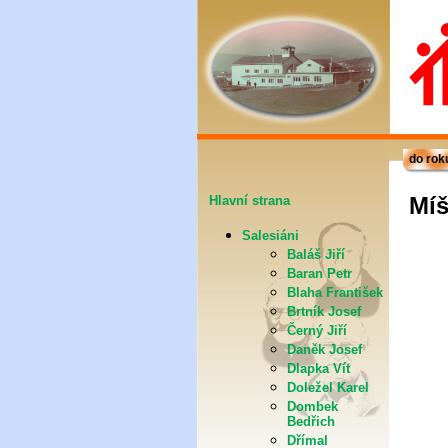
do rok
Míš
Hlavní strana
Salesiáni
Baláš Jiří
Baran Petr
Blaha František
Brtník Josef
Černý Jiří
Daněk Josef
Dlapka Vít
Doležel Karel
Dombek
Bedřich
Dřímal