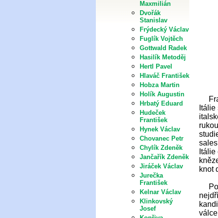
Maxmilián
Dvořák
Stanislav
Frýdecký Václav
Fuglík Vojtěch
Gottwald Radek
Hasilík Metoděj
Hertl Pavel
Hlaváč František
Hobza Martin
Holík Augustin
Frant
Hrbatý Eduard
Itáli
Hudeček
itals
František
rukou
Hynek Václav
studi
Chovanec Petr
sales
Chylík Zdeněk
Itáli
Jančařík Zdeněk
kněze
Jiráček Václav
knot 
Jurečka
František
Po ná
Kelnar Václav
nejdř
Klinkovský
kandi
Josef
válce
Kopřiva