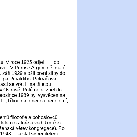
ácku. V roce 1925 odjel do
život. V Perose Argentině, malé
. září 1929 složil první sliby do
lipa Rinaldiho. Pokračoval
sti se vrátil na tříletou
 v Ostravě. Poté odjel zpět do
. prosince 1939 byl vysvěcen na
il: „Třtinu nalomenou nedolomí,
tů filozofie a bohoslovců
itelem oratoře a vedl kroužek
. ženská větev kongregace). Po
ce 1948 a stal se ředitelem