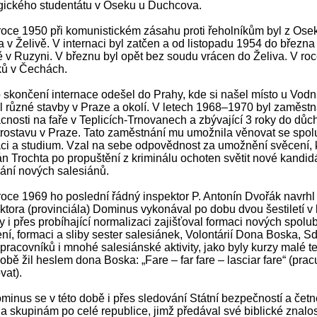
gického studentátu v Oseku u Duchcova.
e 1950 při komunistickém zásahu proti řeholníkům byl z Ose
a v Želivě. V internaci byl zatčen a od listopadu 1954 do březn
ě v Ruzyni. V březnu byl opět bez soudu vrácen do Želiva. 
ků v Čechách.
ončení internace odešel do Prahy, kde si našel místo u Vodní
dal různé stavby v Praze a okolí. V letech 1968–1970 byl 
nosti na faře v Teplicích-Trnovanech a zbývající 3 roky do důc
rostavu v Praze. Tato zaměstnání mu umožnila věnovat se spol
ci a studium. Vzal na sebe odpovědnost za umožnění svěcení, 
n Trochta po propuštění z kriminálu ochoten světit nové kandi
mání nových salesiánů.
e 1969 ho poslední řádný inspektor P. Antonín Dvořák navrhl
ktora (provinciála) Dominus vykonával po dobu dvou šestiletí 
y i přes probíhající normalizaci zajišťoval formaci nových spolubr
ní, formaci a sliby sester salesiánek, Volontárií Dona Boska, S
pracovníků i mnohé salesiánské aktivity, jako byly kurzy malé t
době žil heslem dona Boska: „Fare – far fare – lasciar fare“ (prac
vat).
us se v této době i přes sledování Státní bezpečností a čet
 skupinám po celé republice, jimž předával své biblické znal