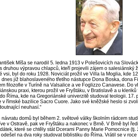
išek Míša se narodil 5. ledna 1913 v Polešovicích na Slov
e s druhou výpravou chlapců, kteří projevili zájem o salesiánský 
ké vsi, byl do roku 1928. Noviciát prožil ve Villa la Moglia, kde 12
 dnes již blahoslaveného třetího nástupce Dona Boska, dona Fi
em filozofie v Turíně na Valsalice a ve Foglizzo Canavese. Do vla
iánskou praxi, kterou prožil ve Fryštáku, v Bratislavě a u kleriků
e do Říma, kde na Gregoriánské univerzitě studoval teologii. 17
 v římské bazilice Sacro Cuore. Jako své kněžské heslo si zvol
doutnající neuhasí.“
vratu domů byl během 2. světové války školním rádcem studen
íve v Ostravě, pak ve Fryštáku a nakonec v Brně. V Brně byl řed
dátek, které se chtěly stát Dcerami Panny Marie Pomocnice (tj
 odešel na dva roky studovat biblistiku do Říma. Vrátil se v ro